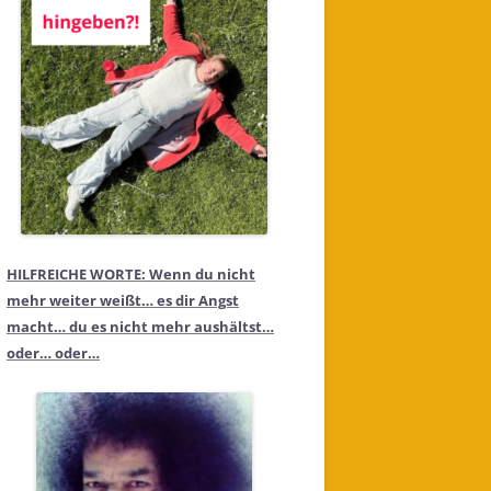
HILFREICHE WORTE: Wenn du nicht
mehr weiter weißt… es dir Angst
macht… du es nicht mehr aushältst…
oder… oder…