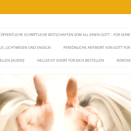
SSENSWEITERGABEN UND FREQUENZAUSWIRKUNGEN VIA BOTSCHAFTEN, H
rksame Unterstützung zu dir Selbst.
ÖFFENTLICHE SCHRIFTLICHE BOTSCHAFTEN VOM ALL EINEN GOTT – FÜR SEIN
iches Herz, Sein und Leben. Durch 
SUS, LICHTWESEN UND ENGELN
PERSÖNLICHE ANTWORT VON GOTT FÜR D
ang und Eins sein.
ELLEN [AUDIO]
HELLSICHT SHORT FÜR DICH BESTELLEN
KONTAK