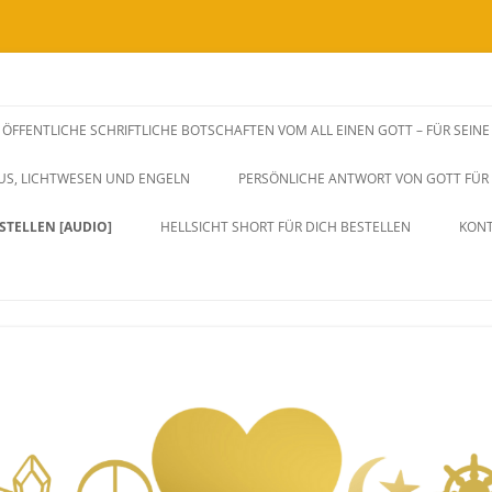
SSENSWEITERGABEN UND FREQUENZAUSWIRKUNGEN VIA BOTSCHAFTEN, H
rksame Unterstützung zu dir Selbst.
ÖFFENTLICHE SCHRIFTLICHE BOTSCHAFTEN VOM ALL EINEN GOTT – FÜR SEIN
iches Herz, Sein und Leben. Durch 
SUS, LICHTWESEN UND ENGELN
PERSÖNLICHE ANTWORT VON GOTT FÜR D
ang und Eins sein.
STELLEN [AUDIO]
HELLSICHT SHORT FÜR DICH BESTELLEN
KON