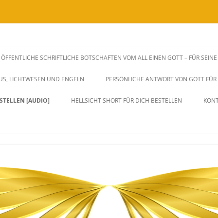
SSENSWEITERGABEN UND FREQUENZAUSWIRKUNGEN VIA BOTSCHAFTEN, H
rksame Unterstützung zu dir Selbst.
ÖFFENTLICHE SCHRIFTLICHE BOTSCHAFTEN VOM ALL EINEN GOTT – FÜR SEIN
iches Herz, Sein und Leben. Durch 
SUS, LICHTWESEN UND ENGELN
PERSÖNLICHE ANTWORT VON GOTT FÜR D
ang und Eins sein.
STELLEN [AUDIO]
HELLSICHT SHORT FÜR DICH BESTELLEN
KON