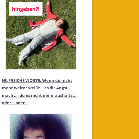
HILFREICHE WORTE: Wenn du nicht
mehr weiter weißt… es dir Angst
macht… du es nicht mehr aushältst…
oder… oder…