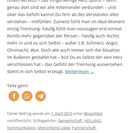
hinein versetzt – das Ihrige/Seinige Herz spürst – denn
genau dort sind wir alle miteinander verbunden – und
über das Gefühl kannst Du fern ab des Verstandes alles
verstehen – mitfühlen. Zumeist fühlt man im Akut-Moment
einzig Trennung- häufig fühlt man sozusagen erst einmal
Nichts mehr gegenüber der Person – häufig auch Nichts
mehr in und zu sich Selbst – außer z.B. Schmerz, Angst,
Ohnmacht, Wut. Doch wie auch immer sich die Situation
im Äußeren gestaltet hat – bist Du es Selbst der sein Herz
verschlossen hat – das Gefühl der Trennung ausversehen
damit in sich Selbst erzeugt.
Weiterlesen
→
Teile gern!
Dieser Beitrag wurde am
1. April 2013
unter
Blogartikel
veröffentlicht. Schlagwörter:
Gemeinschaft
,
HEILUNG
,
Kommunikation
,
Menschliche Liebe
,
Partnerschaft
.