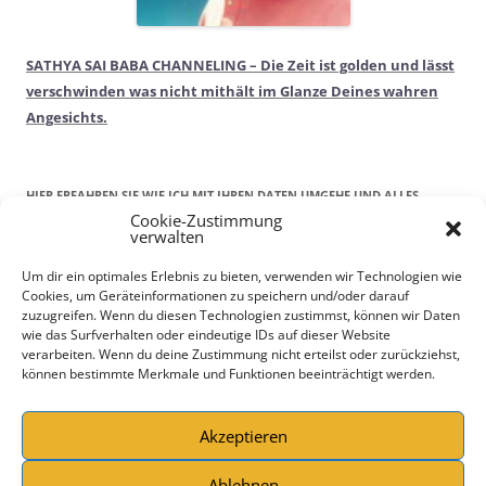
SATHYA SAI BABA CHANNELING – Die Zeit ist golden und lässt
verschwinden was nicht mithält im Glanze Deines wahren
Angesichts.
HIER ERFAHREN SIE WIE ICH MIT IHREN DATEN UMGEHE UND ALLES
Cookie-Zustimmung
RECHTLICHE!
verwalten
Kontaktdaten
Um dir ein optimales Erlebnis zu bieten, verwenden wir Technologien wie
Cookies, um Geräteinformationen zu speichern und/oder darauf
Impressum
zuzugreifen. Wenn du diesen Technologien zustimmst, können wir Daten
DATENSCHUTZERKLÄRUNG
wie das Surfverhalten oder eindeutige IDs auf dieser Website
AGBs
verarbeiten. Wenn du deine Zustimmung nicht erteilst oder zurückziehst,
können bestimmte Merkmale und Funktionen beeinträchtigt werden.
Wiederrufsrecht
Bildernachweis
Cookie-Richtlinie (EU)
Akzeptieren
Ablehnen