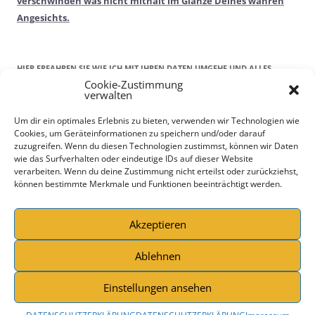
verschwinden was nicht mithält im Glanze Deines wahren
Angesichts.
HIER ERFAHREN SIE WIE ICH MIT IHREN DATEN UMGEHE UND ALLES
Cookie-Zustimmung
RECHTLICHE!
verwalten
Kontaktdaten
Um dir ein optimales Erlebnis zu bieten, verwenden wir Technologien wie
Cookies, um Geräteinformationen zu speichern und/oder darauf
Impressum
zuzugreifen. Wenn du diesen Technologien zustimmst, können wir Daten
DATENSCHUTZERKLÄRUNG
wie das Surfverhalten oder eindeutige IDs auf dieser Website
AGBs
verarbeiten. Wenn du deine Zustimmung nicht erteilst oder zurückziehst,
können bestimmte Merkmale und Funktionen beeinträchtigt werden.
Wiederrufsrecht
Bildernachweis
Cookie-Richtlinie (EU)
Akzeptieren
Ablehnen
Einstellungen ansehen
DATENSCHUTZERKLÄRUNG
Stolz präsentiert von WordPress