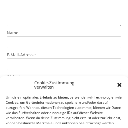
Name
E-Mail-Adresse
Website
Cookie-Zustimmung
verwalten
Um dir ein optimales Erlebnis zu bieten, verwenden wir Technologien wie
Mit der Nutzung dieses Formulars erklärst du dich mit
Cookies, um Geräteinformationen zu speichern und/oder darauf
der Speicherung und Verarbeitung deiner Daten durch
zuzugreifen. Wenn du diesen Technologien zustimmst, können wir Daten
diese Website einverstanden. Genaue Informationen
wie das Surfverhalten oder eindeutige IDs auf dieser Website
verarbeiten. Wenn du deine Zustimmung nicht erteilst oder zurückziehst,
zur Art der Daten und Speicherdauer von Kommentaren
können bestimmte Merkmale und Funktionen beeinträchtigt werden.
erfährst du unter Datenschutzerklärung.