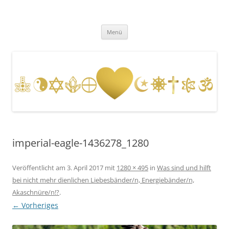
Zum
Inhalt
Fernenergetisch, wirksame
springen
DESSEN DA HERAUS RESULTIERENDEN WISSENSWEITERGABEN UND
FREQUENZAUSWIRKUNGEN VIA BOTSCHAFTEN, HELLSICHT UND
Unterstützung zu dir Selbst. Dein
Menü
BERATUNG.
wahres, heiles, freies, goldenes,
ursprüngliches Herz, Sein und
Leben. Durch mit Gott, Christus,
den Engeln und Lichtwesen im
Einklang und Eins sein.
imperial-eagle-1436278_1280
Veröffentlicht am
3. April 2017
mit
1280 × 495
in
Was sind und hilft
bei nicht mehr dienlichen Liebesbänder/n, Energiebänder/n,
Akaschnüre/n!?
.
← Vorheriges