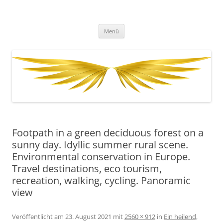
Zum
Inhalt
Fernenergetisch, wirksame
springen
DESSEN DA HERAUS RESULTIERENDEN WISSENSWEITERGABEN UND
FREQUENZAUSWIRKUNGEN VIA BOTSCHAFTEN, HELLSICHT UND
Unterstützung zu dir Selbst. Dein
Menü
BERATUNG.
wahres, heiles, freies, goldenes,
ursprüngliches Herz, Sein und
Leben. Durch mit Gott, Christus,
den Engeln und Lichtwesen im
Einklang und Eins sein.
Footpath in a green deciduous forest on a
sunny day. Idyllic summer rural scene.
Environmental conservation in Europe.
Travel destinations, eco tourism,
recreation, walking, cycling. Panoramic
view
Veröffentlicht am
23. August 2021
mit
2560 × 912
in
Ein heilend,