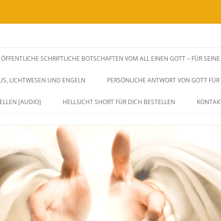
SSENSWEITERGABEN UND FREQUENZAUSWIRKUNGEN VIA BOTSCHAFTEN, H
rksame Unterstützung zu dir Selbst.
ÖFFENTLICHE SCHRIFTLICHE BOTSCHAFTEN VOM ALL EINEN GOTT – FÜR SEIN
iches Herz, Sein und Leben. Durch 
SUS, LICHTWESEN UND ENGELN
PERSÖNLICHE ANTWORT VON GOTT FÜR D
ang und Eins sein.
ELLEN [AUDIO]
HELLSICHT SHORT FÜR DICH BESTELLEN
KONTAK