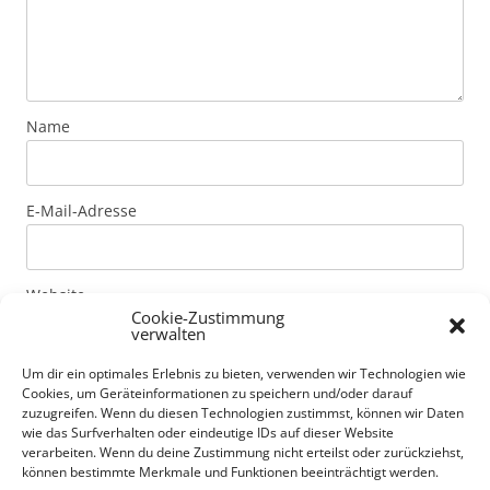
Name
E-Mail-Adresse
Website
Cookie-Zustimmung
verwalten
Um dir ein optimales Erlebnis zu bieten, verwenden wir Technologien wie
Mit der Nutzung dieses Formulars erklärst du dich mit
Cookies, um Geräteinformationen zu speichern und/oder darauf
der Speicherung und Verarbeitung deiner Daten durch
zuzugreifen. Wenn du diesen Technologien zustimmst, können wir Daten
diese Website einverstanden. Genaue Informationen
wie das Surfverhalten oder eindeutige IDs auf dieser Website
verarbeiten. Wenn du deine Zustimmung nicht erteilst oder zurückziehst,
zur Art der Daten und Speicherdauer von Kommentaren
können bestimmte Merkmale und Funktionen beeinträchtigt werden.
erfährst du unter Datenschutzerklärung.