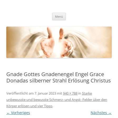
Zum
Inhalt
Fernenergetisch, wirksame
springen
DESSEN DA HERAUS RESULTIERENDEN WISSENSWEITERGABEN UND
FREQUENZAUSWIRKUNGEN VIA BOTSCHAFTEN, HELLSICHT UND
Unterstützung zu dir Selbst. Dein
Menü
BERATUNG.
wahres, heiles, freies, goldenes,
ursprüngliches Herz, Sein und
Leben. Durch mit Gott, Christus,
den Engeln und Lichtwesen im
Einklang und Eins sein.
Gnade Gottes Gnadenengel Engel Grace
Donadas silberner Strahl Erlösung Christus
Veröffentlicht am
7. Januar 2023
mit
940 × 788
in
Starke
unbewusste und bewusste Schmerz- und Angst- Felder über den
Körper erlösen und vier Tipps
.
← Vorheriges
Nächstes →