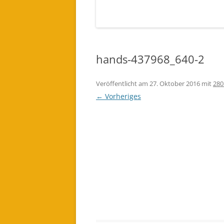
EINES LICHTWESEN ODER ENGEL
FÜR DICH BESTELLEN (AUDIO)
hands-437968_640-2
Veröffentlicht am
27. Oktober 2016
mit
280
← Vorheriges