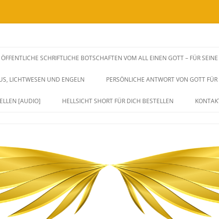
SSENSWEITERGABEN UND FREQUENZAUSWIRKUNGEN VIA BOTSCHAFTEN, H
rksame Unterstützung zu dir Selbst.
ÖFFENTLICHE SCHRIFTLICHE BOTSCHAFTEN VOM ALL EINEN GOTT – FÜR SEIN
iches Herz, Sein und Leben. Durch 
SUS, LICHTWESEN UND ENGELN
PERSÖNLICHE ANTWORT VON GOTT FÜR D
ang und Eins sein.
ELLEN [AUDIO]
HELLSICHT SHORT FÜR DICH BESTELLEN
KONTAK