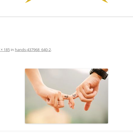
 × 185
in
hands-437968_640-2
.