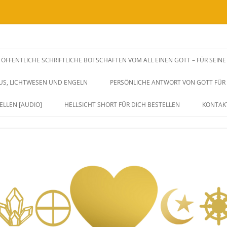
SSENSWEITERGABEN UND FREQUENZAUSWIRKUNGEN VIA BOTSCHAFTEN, H
rksame Unterstützung zu dir Selbst.
ÖFFENTLICHE SCHRIFTLICHE BOTSCHAFTEN VOM ALL EINEN GOTT – FÜR SEIN
iches Herz, Sein und Leben. Durch 
SUS, LICHTWESEN UND ENGELN
PERSÖNLICHE ANTWORT VON GOTT FÜR D
ang und Eins sein.
ELLEN [AUDIO]
HELLSICHT SHORT FÜR DICH BESTELLEN
KONTAK