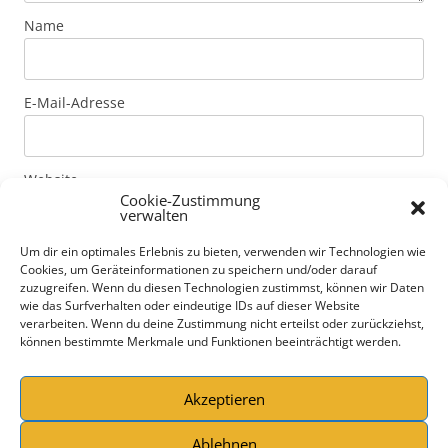
Name
E-Mail-Adresse
Website
Cookie-Zustimmung
verwalten
Um dir ein optimales Erlebnis zu bieten, verwenden wir Technologien wie
Mit der Nutzung dieses Formulars erklärst du dich mit
Cookies, um Geräteinformationen zu speichern und/oder darauf
der Speicherung und Verarbeitung deiner Daten durch
zuzugreifen. Wenn du diesen Technologien zustimmst, können wir Daten
diese Website einverstanden. Genaue Informationen
wie das Surfverhalten oder eindeutige IDs auf dieser Website
verarbeiten. Wenn du deine Zustimmung nicht erteilst oder zurückziehst,
zur Art der Daten und Speicherdauer von Kommentaren
können bestimmte Merkmale und Funktionen beeinträchtigt werden.
erfährst du unter Datenschutzerklärung.
Datenschutzerklärung
*
Akzeptieren
Ablehnen