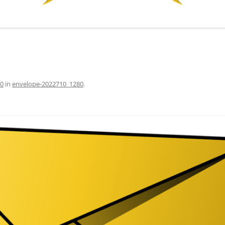
40
in
envelope-2022710_1280
.