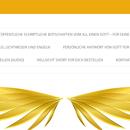
SSENSWEITERGABEN UND FREQUENZAUSWIRKUNGEN VIA BOTSCHAFTEN, H
rksame Unterstützung zu dir Selbst.
ÖFFENTLICHE SCHRIFTLICHE BOTSCHAFTEN VOM ALL EINEN GOTT – FÜR SEIN
iches Herz, Sein und Leben. Durch 
SUS, LICHTWESEN UND ENGELN
PERSÖNLICHE ANTWORT VON GOTT FÜR D
ang und Eins sein.
ELLEN [AUDIO]
HELLSICHT SHORT FÜR DICH BESTELLEN
KONTAK