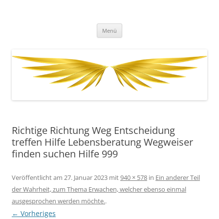
Zum
Inhalt
Fernenergetisch, wirksame
springen
DESSEN DA HERAUS RESULTIERENDEN WISSENSWEITERGABEN UND
FREQUENZAUSWIRKUNGEN VIA BOTSCHAFTEN, HELLSICHT UND
Unterstützung zu dir Selbst. Dein
Menü
BERATUNG.
wahres, heiles, freies, goldenes,
ursprüngliches Herz, Sein und
Leben. Durch mit Gott, Christus,
den Engeln und Lichtwesen im
Einklang und Eins sein.
Richtige Richtung Weg Entscheidung
treffen Hilfe Lebensberatung Wegweiser
finden suchen Hilfe 999
Veröffentlicht am
27. Januar 2023
mit
940 × 578
in
Ein anderer Teil
der Wahrheit, zum Thema Erwachen, welcher ebenso einmal
ausgesprochen werden möchte.
.
← Vorheriges