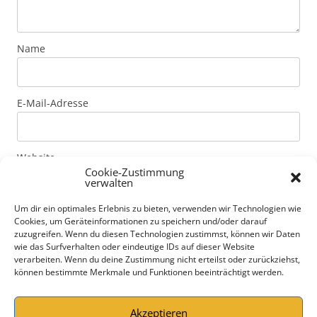
Name
E-Mail-Adresse
Website
Cookie-Zustimmung
verwalten
Um dir ein optimales Erlebnis zu bieten, verwenden wir Technologien wie
Mit der Nutzung dieses Formulars erklärst du dich mit
Cookies, um Geräteinformationen zu speichern und/oder darauf
der Speicherung und Verarbeitung deiner Daten durch
zuzugreifen. Wenn du diesen Technologien zustimmst, können wir Daten
diese Website einverstanden. Genaue Informationen
wie das Surfverhalten oder eindeutige IDs auf dieser Website
verarbeiten. Wenn du deine Zustimmung nicht erteilst oder zurückziehst,
zur Art der Daten und Speicherdauer von Kommentaren
können bestimmte Merkmale und Funktionen beeinträchtigt werden.
erfährst du unter Datenschutzerklärung.
Datenschutzerklärung
*
Akzeptieren