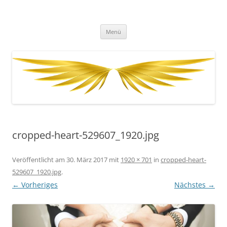
Zum
Inhalt
Fernenergetisch, wirksame
springen
DESSEN DA HERAUS RESULTIERENDEN WISSENSWEITERGABEN UND
FREQUENZAUSWIRKUNGEN VIA BOTSCHAFTEN, HELLSICHT UND
Unterstützung zu dir Selbst. Dein
Menü
BERATUNG.
wahres, heiles, freies, goldenes,
ursprüngliches Herz, Sein und
Leben. Durch mit Gott, Christus,
den Engeln und Lichtwesen im
Einklang und Eins sein.
cropped-heart-529607_1920.jpg
Veröffentlicht am
30. März 2017
mit
1920 × 701
in
cropped-heart-
529607_1920.jpg
.
← Vorheriges
Nächstes →