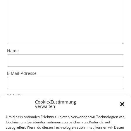
Name
E-Mail-Adresse
Website
Cookie-Zustimmung
verwalten
Um dir ein optimales Erlebnis zu bieten, verwenden wir Technologien wie
Mit der Nutzung dieses Formulars erklärst du dich mit
Cookies, um Geräteinformationen zu speichern und/oder darauf
der Speicherung und Verarbeitung deiner Daten durch
zuzugreifen. Wenn du diesen Technologien zustimmst, können wir Daten