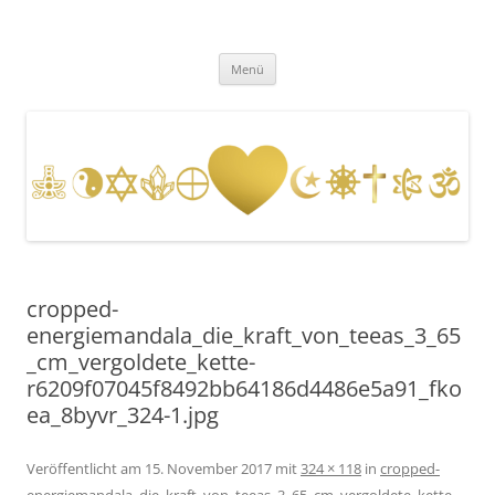
Zum
Inhalt
Fernenergetisch, wirksame
springen
DESSEN DA HERAUS RESULTIERENDEN WISSENSWEITERGABEN UND
FREQUENZAUSWIRKUNGEN VIA BOTSCHAFTEN, HELLSICHT UND
Unterstützung zu dir Selbst. Dein
Menü
BERATUNG.
wahres, heiles, freies, goldenes,
ursprüngliches Herz, Sein und
Leben. Durch mit Gott, Christus,
den Engeln und Lichtwesen im
Einklang und Eins sein.
cropped-
energiemandala_die_kraft_von_teeas_3_65
_cm_vergoldete_kette-
r6209f07045f8492bb64186d4486e5a91_fko
ea_8byvr_324-1.jpg
Veröffentlicht am
15. November 2017
mit
324 × 118
in
cropped-