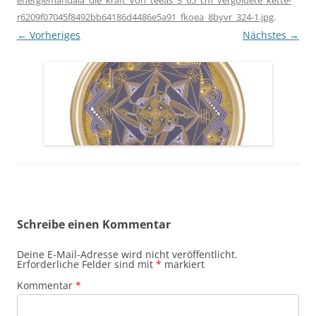
energiemandala_die_kraft_von_teeas_3_65_cm_vergoldete_kette-
r6209f07045f8492bb64186d4486e5a91_fkoea_8byvr_324-1.jpg
.
← Vorheriges
Nächstes →
Schreibe einen Kommentar
Deine E-Mail-Adresse wird nicht veröffentlicht.
Erforderliche Felder sind mit
*
markiert
Kommentar
*