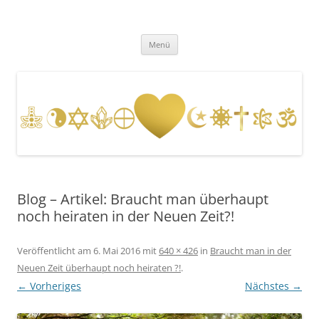
Zum
Inhalt
Fernenergetisch, wirksame
springen
DESSEN DA HERAUS RESULTIERENDEN WISSENSWEITERGABEN UND
FREQUENZAUSWIRKUNGEN VIA BOTSCHAFTEN, HELLSICHT UND
Unterstützung zu dir Selbst. Dein
Menü
BERATUNG.
wahres, heiles, freies, goldenes,
ursprüngliches Herz, Sein und
Leben. Durch mit Gott, Christus,
den Engeln und Lichtwesen im
Einklang und Eins sein.
Blog – Artikel: Braucht man überhaupt
noch heiraten in der Neuen Zeit?!
Veröffentlicht am
6. Mai 2016
mit
640 × 426
in
Braucht man in der
Neuen Zeit überhaupt noch heiraten ?!
.
← Vorheriges
Nächstes →