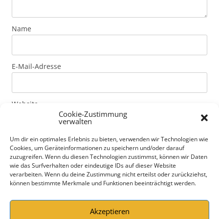
Name
E-Mail-Adresse
Website
Cookie-Zustimmung
verwalten
Um dir ein optimales Erlebnis zu bieten, verwenden wir Technologien wie
Mit der Nutzung dieses Formulars erklärst du dich mit
Cookies, um Geräteinformationen zu speichern und/oder darauf
der Speicherung und Verarbeitung deiner Daten durch
zuzugreifen. Wenn du diesen Technologien zustimmst, können wir Daten
diese Website einverstanden. Genaue Informationen
wie das Surfverhalten oder eindeutige IDs auf dieser Website
verarbeiten. Wenn du deine Zustimmung nicht erteilst oder zurückziehst,
zur Art der Daten und Speicherdauer von Kommentaren
können bestimmte Merkmale und Funktionen beeinträchtigt werden.
erfährst du unter Datenschutzerklärung.
Datenschutzerklärung
*
Akzeptieren