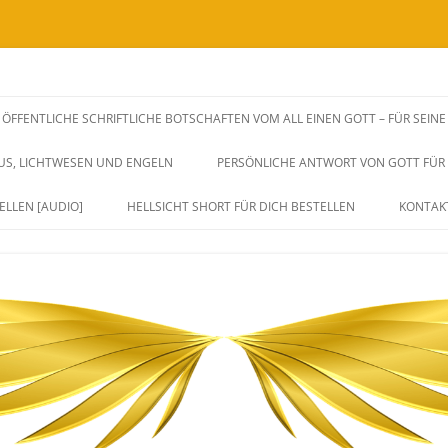
SSENSWEITERGABEN UND FREQUENZAUSWIRKUNGEN VIA BOTSCHAFTEN, H
rksame Unterstützung zu dir Selbst.
ÖFFENTLICHE SCHRIFTLICHE BOTSCHAFTEN VOM ALL EINEN GOTT – FÜR SEIN
iches Herz, Sein und Leben. Durch 
SUS, LICHTWESEN UND ENGELN
PERSÖNLICHE ANTWORT VON GOTT FÜR D
ang und Eins sein.
ELLEN [AUDIO]
HELLSICHT SHORT FÜR DICH BESTELLEN
KONTAK