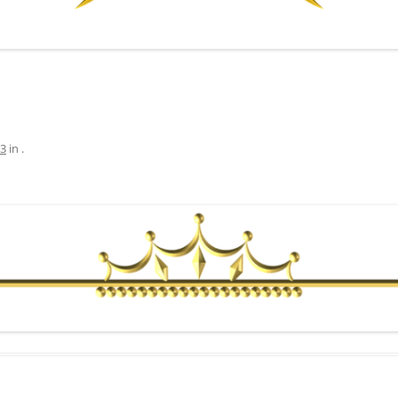
83
in
.