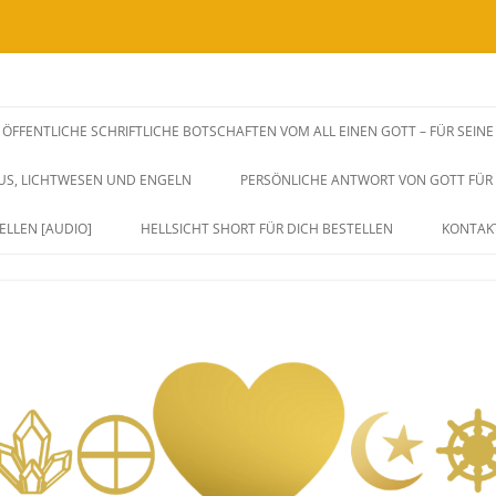
SSENSWEITERGABEN UND FREQUENZAUSWIRKUNGEN VIA BOTSCHAFTEN, H
rksame Unterstützung zu dir Selbst.
ÖFFENTLICHE SCHRIFTLICHE BOTSCHAFTEN VOM ALL EINEN GOTT – FÜR SEIN
iches Herz, Sein und Leben. Durch 
SUS, LICHTWESEN UND ENGELN
PERSÖNLICHE ANTWORT VON GOTT FÜR D
ang und Eins sein.
ELLEN [AUDIO]
HELLSICHT SHORT FÜR DICH BESTELLEN
KONTAK