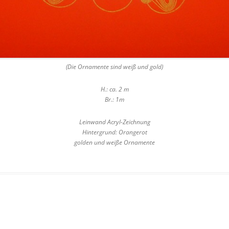
(Die Ornamente sind weiß und gold)
H.: ca. 2 m
Br.: 1m
Leinwand Acryl-Zeichnung
Hintergrund: Orangerot
golden und weiße Ornamente