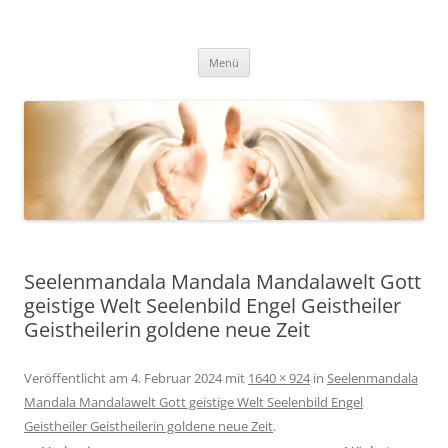
Zum
Inhalt
Fernenergetisch, wirksame
springen
DESSEN DA HERAUS RESULTIERENDEN WISSENSWEITERGABEN UND
FREQUENZAUSWIRKUNGEN VIA BOTSCHAFTEN, HELLSICHT UND
Unterstützung zu dir Selbst. Dein
Menü
BERATUNG.
wahres, heiles, freies, goldenes,
ursprüngliches Herz, Sein und
Leben. Durch mit Gott, Christus,
den Engeln und Lichtwesen im
Einklang und Eins sein.
Seelenmandala Mandala Mandalawelt Gott
geistige Welt Seelenbild Engel Geistheiler
Geistheilerin goldene neue Zeit
Veröffentlicht am
4. Februar 2024
mit
1640 × 924
in
Seelenmandala
Mandala Mandalawelt Gott geistige Welt Seelenbild Engel
Geistheiler Geistheilerin goldene neue Zeit
.