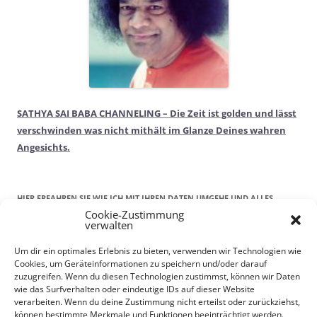
SATHYA SAI BABA CHANNELING – Die Zeit ist golden und lässt
verschwinden was nicht mithält im Glanze Deines wahren
Angesichts.
HIER ERFAHREN SIE WIE ICH MIT IHREN DATEN UMGEHE UND ALLES
Cookie-Zustimmung
RECHTLICHE!
verwalten
Kontaktdaten
Um dir ein optimales Erlebnis zu bieten, verwenden wir Technologien wie
Cookies, um Geräteinformationen zu speichern und/oder darauf
Impressum
zuzugreifen. Wenn du diesen Technologien zustimmst, können wir Daten
DATENSCHUTZERKLÄRUNG
wie das Surfverhalten oder eindeutige IDs auf dieser Website
AGBs
verarbeiten. Wenn du deine Zustimmung nicht erteilst oder zurückziehst,
können bestimmte Merkmale und Funktionen beeinträchtigt werden.
Wiederrufsrecht