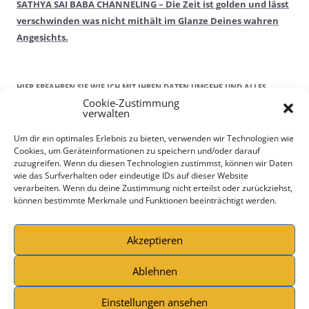
SATHYA SAI BABA CHANNELING – Die Zeit ist golden und lässt
verschwinden was nicht mithält im Glanze Deines wahren
Angesichts.
HIER ERFAHREN SIE WIE ICH MIT IHREN DATEN UMGEHE UND ALLES
Cookie-Zustimmung
RECHTLICHE!
verwalten
Kontaktdaten
Um dir ein optimales Erlebnis zu bieten, verwenden wir Technologien wie
Cookies, um Geräteinformationen zu speichern und/oder darauf
Impressum
zuzugreifen. Wenn du diesen Technologien zustimmst, können wir Daten
DATENSCHUTZERKLÄRUNG
wie das Surfverhalten oder eindeutige IDs auf dieser Website
AGBs
verarbeiten. Wenn du deine Zustimmung nicht erteilst oder zurückziehst,
können bestimmte Merkmale und Funktionen beeinträchtigt werden.
Wiederrufsrecht
Bildernachweis
Cookie-Richtlinie (EU)
Akzeptieren
Ablehnen
Einstellungen ansehen