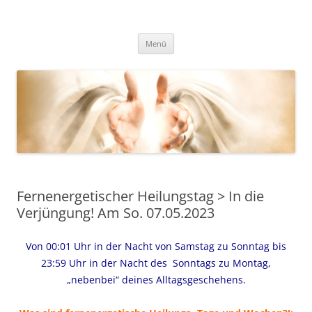
Zum
Inhalt
Fernenergetisch, wirksame
springen
DESSEN DA HERAUS RESULTIERENDEN WISSENSWEITERGABEN UND
FREQUENZAUSWIRKUNGEN VIA BOTSCHAFTEN, HELLSICHT UND
Unterstützung zu dir Selbst. Dein
Menü
BERATUNG.
wahres, heiles, freies, goldenes,
ursprüngliches Herz, Sein und
Leben. Durch mit Gott, Christus,
den Engeln und Lichtwesen im
Einklang und Eins sein.
Fernenergetischer Heilungstag > In die
Verjüngung! Am So. 07.05.2023
Von 00:01 Uhr in der Nacht von Samstag zu Sonntag bis
23:59 Uhr in der Nacht des Sonntags zu Montag,
„nebenbei“ deines Alltagsgeschehens.